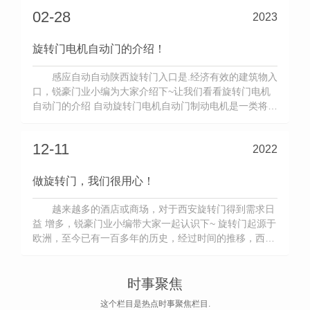
玻璃采用8㎜弧形钢化玻璃；转门门扉玻璃为6mm钢化玻
02-28
2023
璃。 1.3天花：铝板喷涂、...
旋转门电机自动门的介绍！
感应自动自动陕西旋转门入口是.经济有效的建筑物入
口，锐豪门业小编为大家介绍下~让我们看看旋转门电机
自动门的介绍 自动旋转门电机自动门制动电机是一类将积
极侧扭矩传递给迫不得已侧的联接器，能够据需求自得的
融合，切离或制动系统，具备结构紧凑，实际操作简要，
12-11
2022
搭配舒经，使用寿命长久，应用可靠，便于成功远距离的
控制等优势。 ...
做旋转门，我们很用心！
越来越多的酒店或商场，对于西安旋转门得到需求日
益 增多，锐豪门业小编带大家一起认识下~ 旋转门起源于
欧洲，至今已有一百多年的历史，经过时间的推移，西安
旋转门已从手动旋转发展至如今的全自动旋转，西安旋转
门经历了一个漫长的发展历史。旋转门的优良设计增强了
抗风性，减少了空调能源消耗，是隔离气流和节能的.佳选
时事聚焦
择。主要分为...
这个栏目是热点时事聚焦栏目.