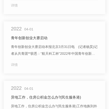
姓“舌尖上的幸福”，为**推进乡村振兴培育新的增长点又到
详情
了野菜尝鲜季，冒嫩芽的树头香椿，沾泥土的林间竹笋，
荠菜、蕨菜、野芹菜等各色的野生春菜，在各地农贸市
场、生鲜超市走俏。在江西吉安，农民范仕丽摆好菜摊，
2022
不到半小...
04-01
青年创新创业大赛启动
青年创新创业大赛启动本报北京3月31日电 (记者杨昊)记
者从共青团**获悉：“航天科工杯”2022年中国青年创新创
业交流营暨第九届“创青春”中国青年创新创业大赛日前启
详情
动。本届“创青春”活动以“青春喜迎二十大 创新创业赢未
来”为主题，围绕科技创新、乡村振兴、数字经济、社会企
业等领域，将分别于湖北武汉、江苏盐城、江西共青城...
2022
04-01
异地工作，住房公积金怎么办?(民生服务港)
异地工作，住房公积金怎么办?(民生服务港)工作地换到外