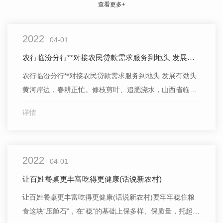
查看更多+
2022
04-01
农行临汾分行**对接农民贷款需求服务到地头 发展有劲头
农行临汾分行**对接农民贷款需求服务到地头 发展有劲头
黄河岸边，春耕正忙。修枝剪叶、追肥浇水，山西省临汾
市吉县吉昌镇上东村村民牛常青忙个不停，“咱的果子不
详情
错，不少订单提前就来了，只要管得好，丰收有信心。”苹
果是当地农民的“金果果”。这几年，牛常青干劲十足，修
整果园，改进品种，学习新技术，苹果品质不断提升。“去
2022
年资金紧张...
04-01
让百姓餐桌更丰富吃得更健康(话说新农村)
让百姓餐桌更丰富吃得更健康(话说新农村)要牢牢稳住粮
食这块“压舱石”，在“稳”的基础上保多样、保质量，托起百