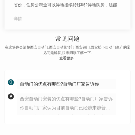
省份，住房公积金可以异地接续转移吗?异地购房，还能提
取住房公积金吗?这是不少读者会碰到的问题。住房和城乡
详情
建设部相关负责人介绍，目前已经有8项住房公积金服务事
项实现“跨省通办”，包含正常退休提取公积金、购房提取
常见问题
公积金、提前还清公积金贷款等。以购房提取公积金为
例，何先生...
在这块你会清楚西安自动门,西安自动旋转门,西安铜门,西安松下自动门生产的常
见问题解答,快来阅读了解一下.
查看更多+
Q
自动门的优点有哪些?自动门厂家告诉你
A
西安自动门安装的优点有哪些?自动门厂家告诉
你自动门厂家认为目前自动门已经越来越普
及，很多商场和酒店都会选择自动门来增加公
司的形象。普通门的功能主要是进出，西安自
动门安装除此之外还有以下基本功能：增强建