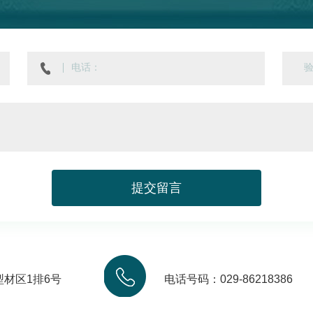
提
交
留
言
材区1排6号
电话号码：029-86218386